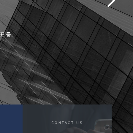
표 등
CONTACT US