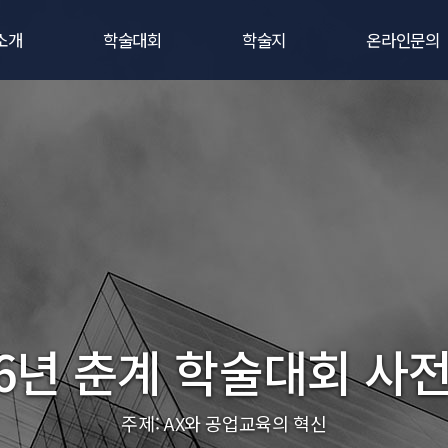
소개
학술대회
학술지
온라인문의
말
학술대회 사전등록
학회지 간행규정
비회원문의
정보
학술대회 발표신청
연구윤리규정
1:1문의
소개
학술대회 후원 · 광고신청
논문투고규정
가입안내
회칙
학술대회 공지사항
우수논문상 규정
는길
학술대회/세미나 포스터
온라인논문투고
로고
학술대회/세미나 자료집
학술지검색
26년 춘계 학술대회 사
주제: AX와 공업교육의 혁신