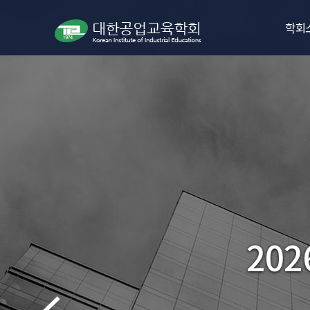
학회
인사
학회
임원
학회
오시
학회
20