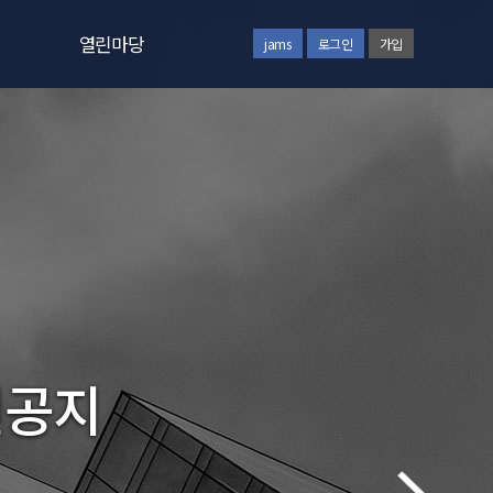
열린마당
jams
로그인
가입
공지사항
질문과답변
회원동정
갤러리
통합검색
자주하시는질문
전공지