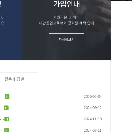
고
가입안내
.
회원구분 및 회비
필요
대한공업교육학회 정회원 혜택 안내
자세히보기
질문과 답변
2026-05-04
H
계…
2024-09-12
H
문…
2024-11-19
H
 …
2024-07-11
H
주…