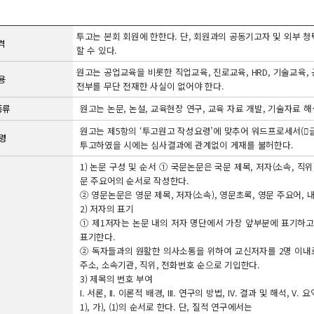
투고는 본회 회원에 한한다. 단, 회원과의 공동기고자 및 외부 
격
할 수 있다.
원고는 공업교육을 비롯한 직업교육, 진로교육, HRD, 기술교육
용
전부를 무단 전재한 사실이 없어야 한다.
종류
원고는 논문, 논설, 교육현장 연구, 교육 자료 개발, 기술자료 해
원고는 제5항의 ‘투고원고 작성요령’에 맞추어 워드프로세서(글
령
투고하였을 시에는 심사결과에 관계없이 게재를 불허한다.
1) 논문 구성 및 순서 ① 국문논문은 국문 제목, 저자(소속, 직위)
문 주요어의 순서로 작성한다.
② 영문논문은 영문 제목, 저자(소속), 영문초록, 영문 주요어, 
2) 저자의 표기
① 제1저자는 논문 내의 저자 명단에서 가장 앞부분에 표기하고,
표기한다.
② 독자들과의 원활한 의사소통을 위하여 교신저자를 2명 이내로 지
주소, 소속기관, 직위, 전화번호 순으로 기입한다.
3) 제목의 번호 부여
I. 서론, II. 이론적 배경, III. 연구의 방법, IV. 결과 및 해석,
1), 가), (1)의 순서로 한다. 단, 질적 연구에서는