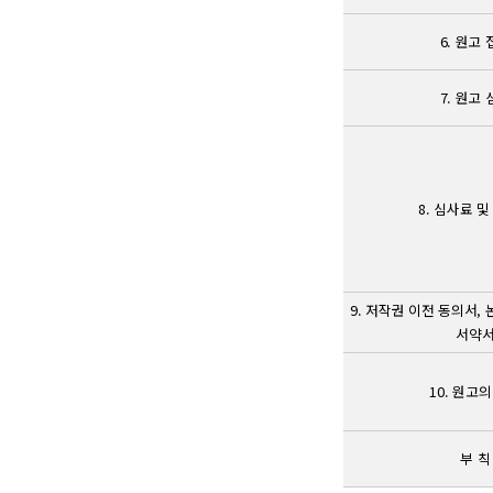
6. 원고
7. 원고
8. 심사료 
9. 저작권 이전 동의서,
서약
10. 원고
부 칙