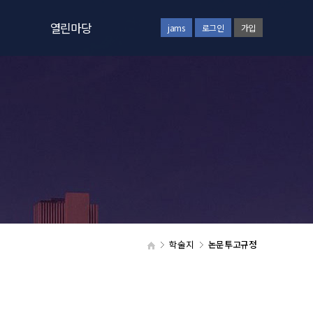
열린마당
jams
로그인
가입
공지사항
질문과답변
회원동정
갤러리
통합검색
자주하시는질문
학술지
논문투고규정