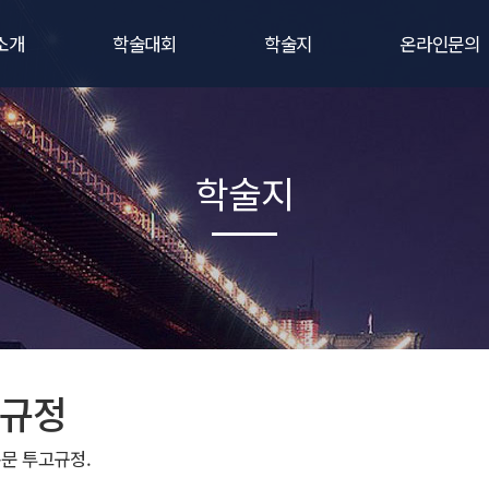
소개
학술대회
학술지
온라인문의
말
학술대회 사전등록
학회지 간행규정
비회원문의
정보
학술대회 발표신청
연구윤리규정
1:1문의
학술지
소개
학술대회 후원 · 광고신청
논문투고규정
가입안내
회칙
학술대회 공지사항
우수논문상 규정
는길
학술대회/세미나 포스터
온라인논문투고
로고
학술대회/세미나 자료집
학술지검색
규정
문 투고규정.