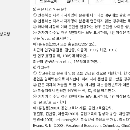
5) 본문 내의 인용 문헌
① 인용하는 저서나 저자명이 본문에 나타나는 경우에는 괄호 
② 인용하는 저서나 저자명이 본문에 언급되지 않는 경우에는 해
③ 하나의 사항에 여러 문헌을 인용하는 경우 문헌들 사이를 쌍반
④ 저자가 다수일 경우 3인까지는 모두 표시하되, 4인 이상은 첫
작성요령
우는 ‘et al.’로 표시한다.
예) 홍길동(1995) 또는 홍길동(1995: 25)...
최근의 연구(홍길동, 김만중, 이율곡, 1996; 허균, 1992)...
한 연구(홍길동 외, 1986)에 의하면...
최근의 연구(Smith et al., 1986)에 의하면...
6) 참고문헌
① 참고문헌은 본문에 인용 또는 언급된 것으로 제한한다. 한
문헌을 알파벳순으로 제시한다. 여러 나라 문헌을 참고했을 경우
② 같은 저자의 저술을 두 편 이상 제시할 때는 출판년도가 이른
③ 학술지에서 인용한 경우에는 권, 호, 쪽을 명기한다.
④ 저자가 다수일 경우 3인까지는 모두 표시하되, 4인 이상은 첫
는 ‘et al.’로 표기한다.
예) 홍길동(2003). 공업교육학 개론. 공업교육출판사.
홍길동, 김만중, 이율곡(2003). 공업교육의 활성화 방안. 대한공업교육
안광식(2005). e-Learning에서 학습양식 측정도구 개발. 
Evans, R. N. (2000). Vocational Education. Columbus, Ohio