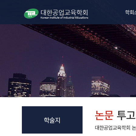
학회
인사
학회
임원
학회
오시
학회
논문
투고
학술지
대한공업교육학회 논