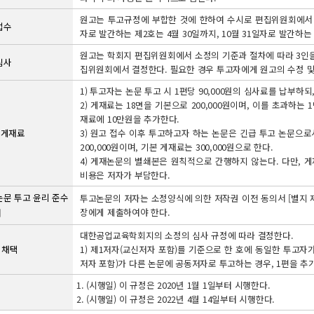
원고는 투고규정에 부합한 것에 한하여 수시로 편집위원회에서 접수하
 접수
자로 발간하는 제2호는 4월 30일까지, 10월 31일자로 발간하는
원고는 학회지 편집위원회에서 소정의 기준과 절차에 따라 3인을
 심사
집위원회에서 결정한다. 필요한 경우 투고자에게 원고의 수정 및 
1) 투고자는 논문 투고 시 1편당 90,000원의 심사료를 납부
2) 게재료는 18면을 기본으로 200,000원이며, 이를 초과하는
재료에 10만원을 추가한다.
및 게재료
3) 원고 접수 이후 투고하고자 하는 논문은 긴급 투고 논문으로
200,000원이며, 기본 게재료는 300,000원으로 한다.
4) 게재논문의 별쇄본은 원칙적으로 간행하지 않는다. 다만, 
비용은 저자가 부담한다.
 논문 투고 윤리 준수
투고논문의 저자는 소정양식에 의한 저작권 이전 동의서 [별지 제
장에게 제출하여야 한다.
서
대한공업교육학회지의 소정의 심사 규정에 따라 결정한다.
의 채택
1) 제1저자(교신저자 포함)를 기준으로 한 호에 동일한 투고자가
저자 포함)가 다른 논문에 공동저자로 투고하는 경우, 1편을 추가
1. (시행일) 이 규정은 2020년 1월 1일부터 시행한다.
2. (시행일) 이 규정은 2022년 4월 14일부터 시행한다.