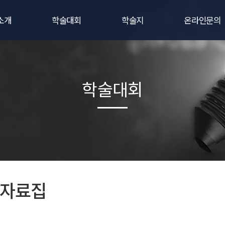
소개
학술대회
학술지
온라인문의
말
학술대회 사전등록
학회지 간행규정
비회원문의
정보
학술대회 발표신청
연구윤리규정
1:1문의
학술대회
소개
학술대회 후원 · 광고신청
논문투고규정
가입안내
회칙
학술대회 공지사항
우수논문상 규정
는길
학술대회/세미나 포스터
온라인논문투고
로고
학술대회/세미나 자료집
학술지검색
 자료집