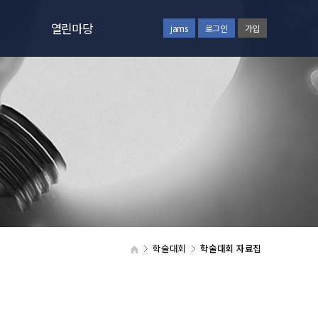
열린마당
jams
로그인
가입
공지사항
질문과답변
회원동정
갤러리
통합검색
자주하시는질문
학술대회
학술대회 자료집