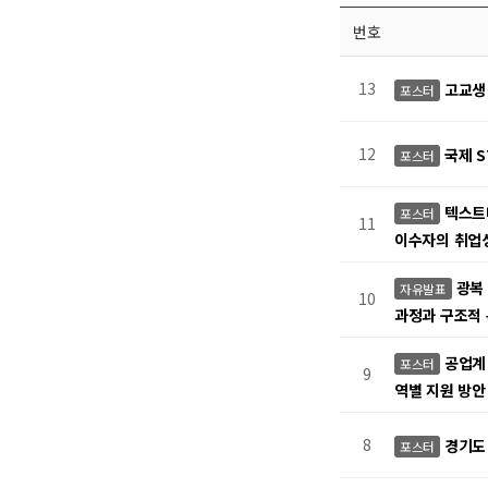
번호
13
고교생
포스터
12
국제 
포스터
텍스트
포스터
11
이수자의 취업
광복
자유발표
10
과정과 구조적
공업계
포스터
9
역별 지원 방
8
경기도
포스터