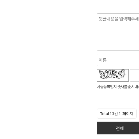
숫자음성듣기
새로고침
자동등록방지 숫자를 순서대
Total 13건
1 페이지
전체