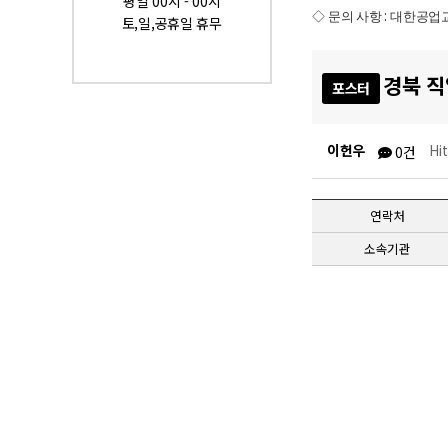
평일 00시 - 00시
:
◇
문의 사항
대한공업
토,일,공휴일 휴무
경북 직
포스터
이헌우
Hi
0건
연락처
소속기관