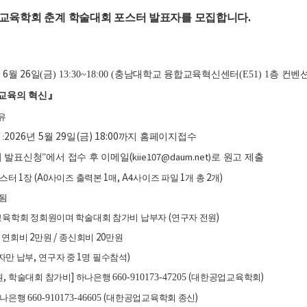
교육학회 춘계 학술대회 포스터 발표자를 모집합니다
.
6
26
년
월
일
(
금
) 13:30~18:00
(
충남대학교 융합교육혁신센터
(E5­1) 1
층 컨벤
』
교육의 혁신
유
2026
5
29
(
) 18:00
:
년
월
일
금
까지 홈페이지접수
(
kiie107@daum.net)
 발표신청
”
에서 접수 후 이메일
로 원고 제출
1
(A0
1
, A4
1
2
)
포스터
장
사이즈 출력본
매
사이즈 파일
개 총
개
됨
(
)
육학회 정회원이며 학술대회 참가비 납부자
연구자 전원
/
2
/
20
연회비
만원
종신회비
만원
,
1
)
자만 납부
연구자 중
명 필수참석
,
]
(
)
원
학술대회 참가비
하나은행
660-910173-47205
대한공업교육학회
(
)
하나은행
660-910173-46605
대한공업교육학회 종신