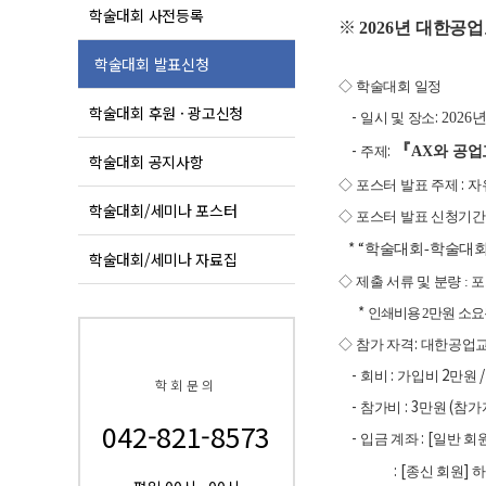
학술대회 사전등록
※
2026
년 대한공업
학술대회 발표신청
◇
학술대회 일정
학술대회 후원 · 광고신청
-
:
일시 및 장소
2026
-
:
『
주제
AX
와 공업
학술대회 공지사항
:
◇
포스터 발표 주제
자
학술대회/세미나 포스터
◇
포스터 발표 신청기간 
* “
학술대회
-
학술대회
학술대회/세미나 자료집
◇
제출 서류 및 분량 :
*
인쇄비용 2만원 소요
:
◇
참가 자격
대한공업교
-
:
2
회비
가입비
만원
학회문의
-
: 3
(
참가비
만원
참가
042-821-8573
-
: [
입금 계좌
일반 회
: [
]
종신 회원