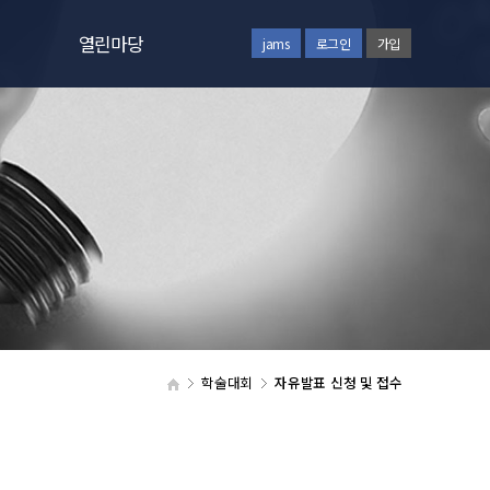
열린마당
jams
로그인
가입
공지사항
질문과답변
회원동정
갤러리
통합검색
자주하시는질문
학술대회
자유발표 신청 및 접수