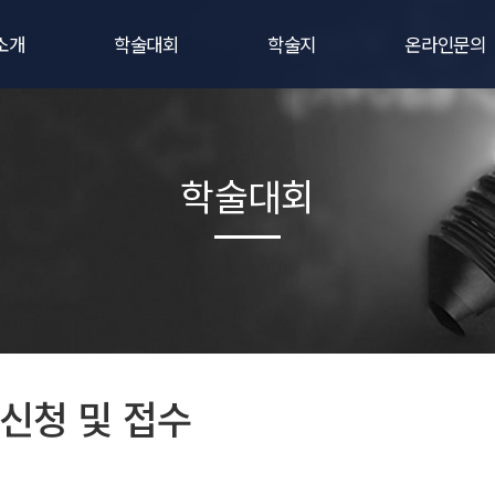
소개
학술대회
학술지
온라인문의
말
학술대회 사전등록
학회지 간행규정
비회원문의
정보
학술대회 발표신청
연구윤리규정
1:1문의
학술대회
소개
학술대회 후원 · 광고신청
논문투고규정
가입안내
회칙
학술대회 공지사항
우수논문상 규정
는길
학술대회/세미나 포스터
온라인논문투고
로고
학술대회/세미나 자료집
학술지검색
신청 및 접수