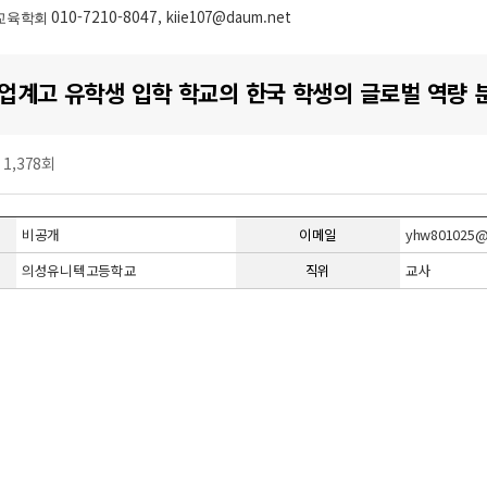
010-7210-8047
, kiie107@daum.net
교육학회
업계고 유학생 입학 학교의 한국 학생의 글로벌 역량 
t 1,378회
비공개
이메일
yhw801025@
의성유니텍고등학교
직위
교사