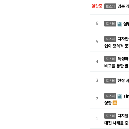
열람중
경북 
포스터
6
실무
포스터
디자인
포스터
5
업이 창의적 
특성화
포스터
4
비교를 통한 발
3
현장 
포스터
Ti
포스터
2
영향
디지털
포스터
1
대전 사례를 